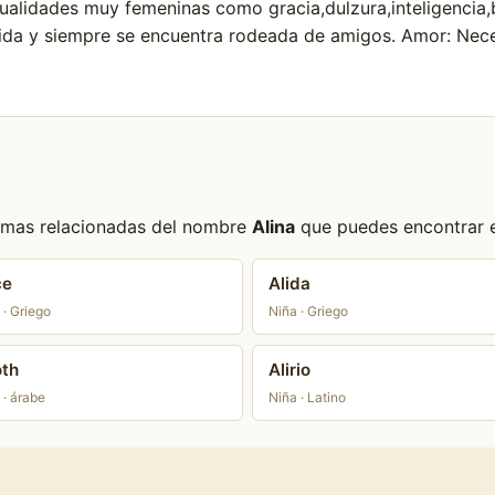
alidades muy femeninas como gracia,dulzura,inteligencia,b
ida y siempre se encuentra rodeada de amigos. Amor: Neces
formas relacionadas del nombre
Alina
que puedes encontrar en
ce
Alida
 · Griego
Niña · Griego
oth
Alirio
 · árabe
Niña · Latino