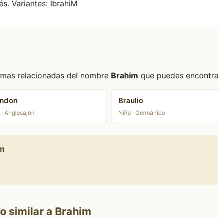
s. Variantes: IbrahiM
formas relacionadas del nombre
Brahim
que puedes encontrar 
andon
Braulio
 · Anglosajón
Niño · Germánico
im
o similar a Brahim