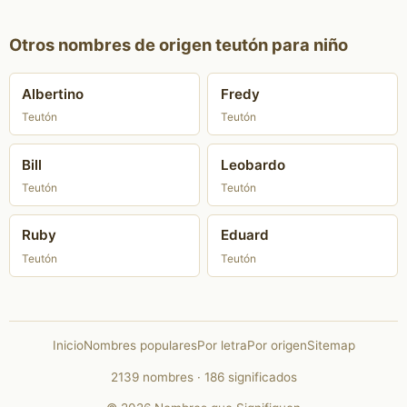
Otros nombres de origen teutón para niño
Albertino
Fredy
Teutón
Teutón
Bill
Leobardo
Teutón
Teutón
Ruby
Eduard
Teutón
Teutón
Inicio
Nombres populares
Por letra
Por origen
Sitemap
2139 nombres · 186 significados