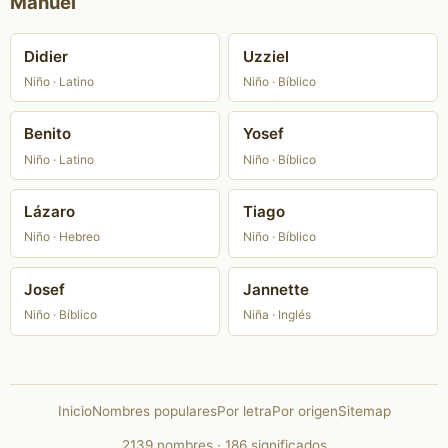
Manuel
Didier
Uzziel
Niño · Latino
Niño · Bíblico
Benito
Yosef
Niño · Latino
Niño · Bíblico
Lázaro
Tiago
Niño · Hebreo
Niño · Bíblico
Josef
Jannette
Niño · Bíblico
Niña · Inglés
Inicio
Nombres populares
Por letra
Por origen
Sitemap
2139 nombres · 186 significados