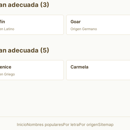
can adecuada (3)
fín
Goar
en Latino
Origen Germano
can adecuada (5)
enice
Carmela
en Griego
Inicio
Nombres populares
Por letra
Por origen
Sitemap