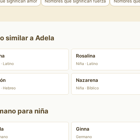
ue significan amor
Nombres que significan fuerza
Nombres que 
o similar a Adela
na
Rosalina
 · Latino
Niña · Latino
rón
Nazarena
 · Hebreo
Niña · Bíblico
mano para niña
la
Ginna
mano
Germano