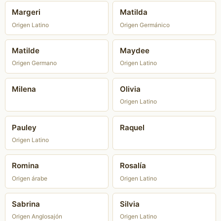
Margeri
Matilda
Origen Latino
Origen Germánico
Matilde
Maydee
Origen Germano
Origen Latino
Milena
Olivia
Origen Latino
Pauley
Raquel
Origen Latino
Romina
Rosalía
Origen árabe
Origen Latino
Sabrina
Silvia
Origen Anglosajón
Origen Latino