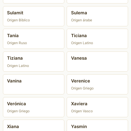
Sulamit
Sulema
Origen Bíblico
Origen árabe
Tania
Ticiana
Origen Ruso
Origen Latino
Tiziana
Vanesa
Origen Latino
Vanina
Verenice
Origen Griego
Verónica
Xaviera
Origen Griego
Origen Vasco
Xiana
Yasmin