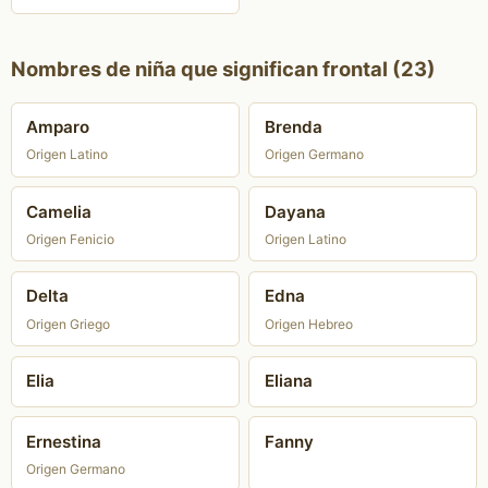
Nombres de niña que significan frontal (23)
Amparo
Brenda
Origen Latino
Origen Germano
Camelia
Dayana
Origen Fenicio
Origen Latino
Delta
Edna
Origen Griego
Origen Hebreo
Elia
Eliana
Ernestina
Fanny
Origen Germano