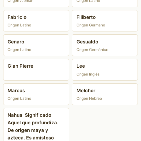
Origen Alemán
Origen Latino
Fabricio
Filiberto
Origen Latino
Origen Germano
Genaro
Gesualdo
Origen Latino
Origen Germánico
Gian Pierre
Lee
Origen Inglés
Marcus
Melchor
Origen Latino
Origen Hebreo
Nahual Significado
Aquel que profundiza.
De origen maya y
azteca. Es amistoso