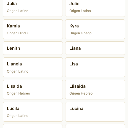
Julia
Julie
Origen Latino
Origen Latino
Kamla
Kyra
Origen Hindú
Origen Griego
Lenith
Liana
Lianela
Lisa
Origen Latino
Lisaida
Llisaida
Origen Hebreo
Origen Hebreo
Lucila
Lucina
Origen Latino