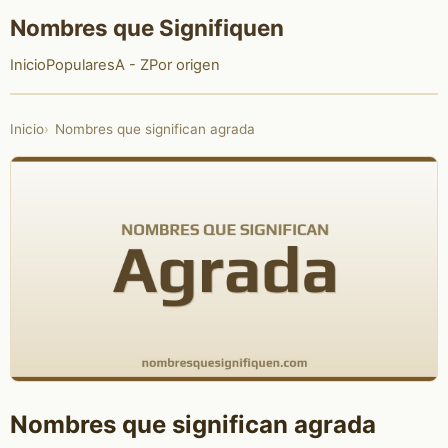
Nombres que Signifiquen
Inicio
Populares
A - Z
Por origen
Inicio
Nombres que significan agrada
Nombres que significan agrada