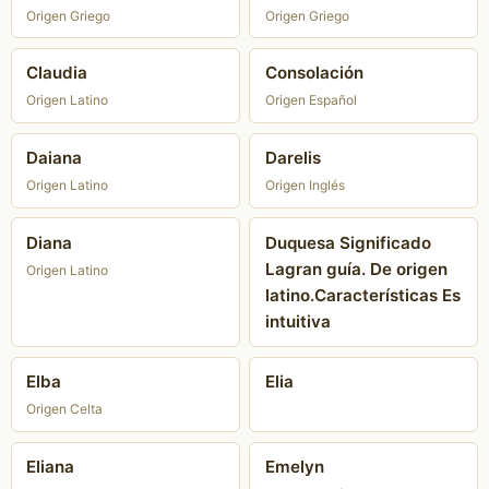
Origen Griego
Origen Griego
Claudia
Consolación
Origen Latino
Origen Español
Daiana
Darelis
Origen Latino
Origen Inglés
Diana
Duquesa Significado
Lagran guía. De origen
Origen Latino
latino.Características Es
intuitiva
Elba
Elia
Origen Celta
Eliana
Emelyn