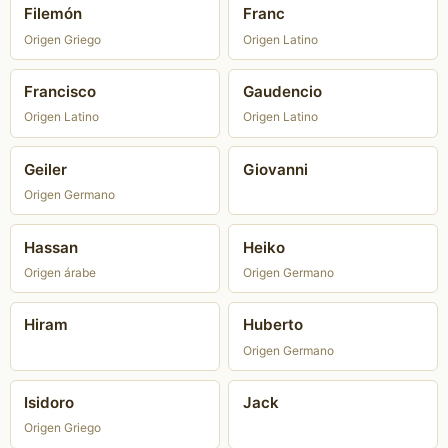
Filemón
Franc
Origen Griego
Origen Latino
Francisco
Gaudencio
Origen Latino
Origen Latino
Geiler
Giovanni
Origen Germano
Hassan
Heiko
Origen árabe
Origen Germano
Hiram
Huberto
Origen Germano
Isidoro
Jack
Origen Griego