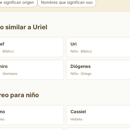
 significan origen
Nombres que significan oso
 similar a Uriel
ef
Uri
· Bíblico
Niño · Bíblico
iro
Diógenes
 · Germano
Niño · Griego
reo para niño
no
Cassiel
reo
Hebreo