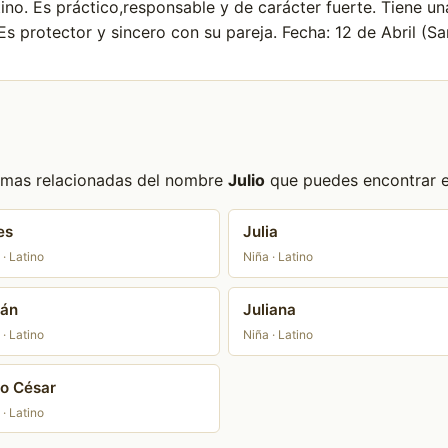
atino. Es práctico,responsable y de carácter fuerte. Tiene u
s protector y sincero con su pareja. Fecha: 12 de Abril (San
formas relacionadas del nombre
Julio
que puedes encontrar en
es
Julia
 · Latino
Niña · Latino
ián
Juliana
 · Latino
Niña · Latino
io César
 · Latino