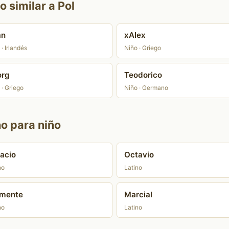
 similar a Pol
an
xAlex
 · Irlandés
Niño · Griego
org
Teodorico
 · Griego
Niño · Germano
no para niño
acio
Octavio
no
Latino
emente
Marcial
no
Latino