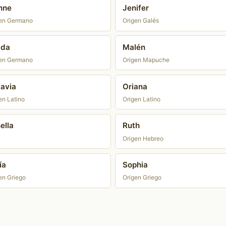
nne
Jenifer
en Germano
Origen Galés
ida
Malén
en Germano
Origen Mapuche
avia
Oriana
en Latino
Origen Latino
ella
Ruth
Origen Hebreo
ía
Sophia
en Griego
Origen Griego