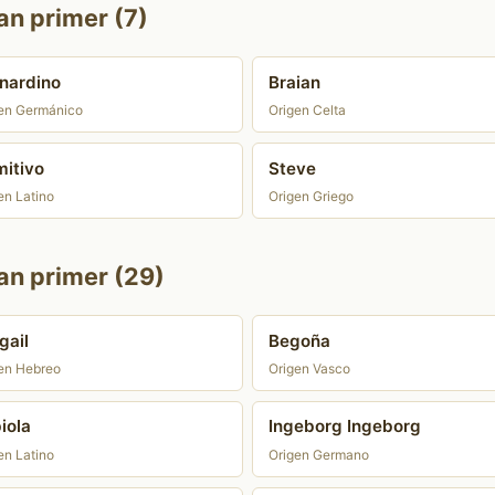
an primer (7)
nardino
Braian
en Germánico
Origen Celta
mitivo
Steve
en Latino
Origen Griego
an primer (29)
gail
Begoña
en Hebreo
Origen Vasco
iola
Ingeborg Ingeborg
en Latino
Origen Germano