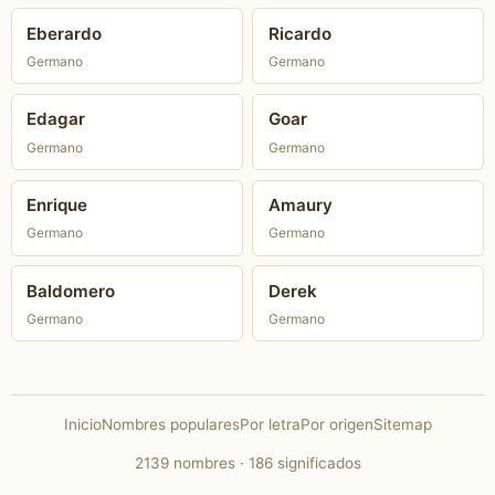
Eberardo
Ricardo
Germano
Germano
Edagar
Goar
Germano
Germano
Enrique
Amaury
Germano
Germano
Baldomero
Derek
Germano
Germano
Inicio
Nombres populares
Por letra
Por origen
Sitemap
2139 nombres · 186 significados