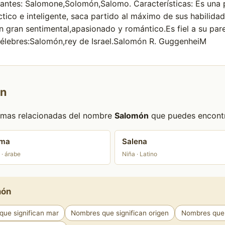
iantes: Salomone,Solomón,Salomo. Características: Es una p
tico e inteligente, saca partido al máximo de sus habilidad
 gran sentimental,apasionado y romántico.Es fiel a su par
élebres:Salomón,rey de Israel.Salomón R. GuggenheiM
ón
formas relacionadas del nombre
Salomón
que puedes encontra
lma
Salena
 · árabe
Niña · Latino
món
ue significan mar
Nombres que significan origen
Nombres que 