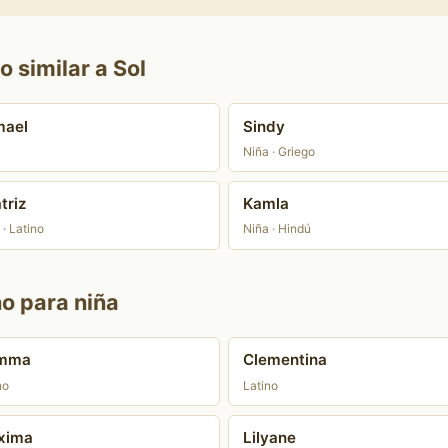
 similar a Sol
mael
Sindy
Niña · Griego
triz
Kamla
 · Latino
Niña · Hindú
no para niña
mma
Clementina
no
Latino
xima
Lilyane