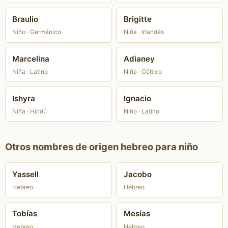
Braulio
Brigitte
Niño · Germánico
Niña · Irlandés
Marcelina
Adianey
Niña · Latino
Niña · Céltico
Ishyra
Ignacio
Niña · Hindú
Niño · Latino
Otros nombres de origen hebreo para niño
Yassell
Jacobo
Hebreo
Hebreo
Tobías
Mesías
Hebreo
Hebreo