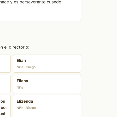
e hace y es perseverante cuando
 el directorio:
Elian
Niña · Griego
Eliana
Niña
ios
Elizenda
reo.
Niña · Bíblico
ual