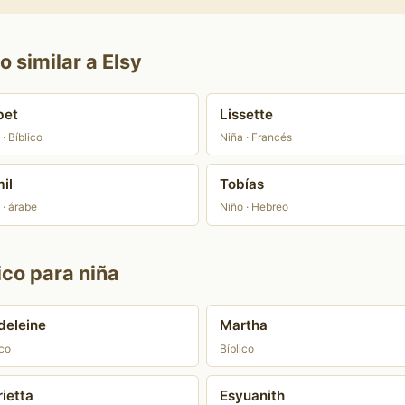
 similar a Elsy
bet
Lissette
· Bíblico
Niña · Francés
il
Tobías
 · árabe
Niño · Hebreo
ico para niña
eleine
Martha
ico
Bíblico
ietta
Esyuanith