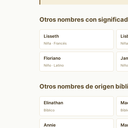
Otros nombres con significado
Lisseth
Lis
Niña · Francés
Niña 
Floriano
Jam
Niño · Latino
Niño
Otros nombres de origen bíbl
Elinathan
Mad
Bíblico
Bíbl
Annie
Mar