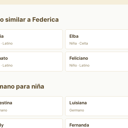
o similar a Federica
ia
Elba
 · Latino
Niña · Celta
nato
Feliciano
 · Latino
Niño · Latino
mano para niña
estina
Luisiana
mano
Germano
dy
Fernanda