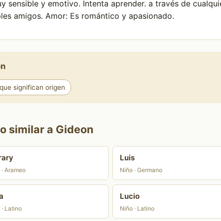
y sensible y emotivo. Intenta aprender. a través de cualquie
ples amigos. Amor: Es romántico y apasionado.
on
ue significan origen
o similar a Gideon
rary
Luis
 · Arameo
Niño · Germano
a
Lucio
 · Latino
Niño · Latino