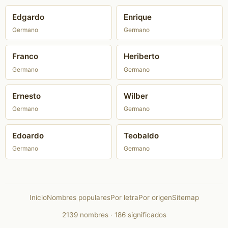
Edgardo
Enrique
Germano
Germano
Franco
Heriberto
Germano
Germano
Ernesto
Wilber
Germano
Germano
Edoardo
Teobaldo
Germano
Germano
Inicio
Nombres populares
Por letra
Por origen
Sitemap
2139 nombres · 186 significados