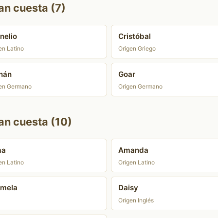
an cuesta (7)
nelio
Cristóbal
en Latino
Origen Griego
nán
Goar
en Germano
Origen Germano
an cuesta (10)
ma
Amanda
en Latino
Origen Latino
rmela
Daisy
Origen Inglés