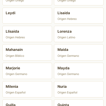
Origen Griego
Origen Griego
Leydi
Lisaida
Origen Hebreo
Llisaida
Lorenza
Origen Hebreo
Origen Latino
Mahanain
Maida
Origen Bíblico
Origen Germano
Marjorie
Mayda
Origen Germano
Origen Germano
Milenia
Nuria
Origen Español
Origen Español
Quilla
Quinta