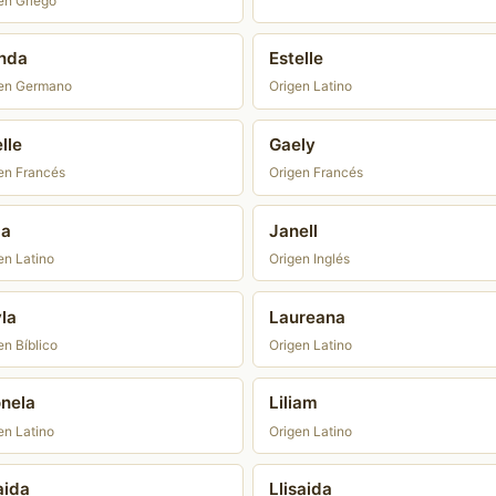
en Griego
inda
Estelle
en Germano
Origen Latino
lle
Gaely
en Francés
Origen Francés
ma
Janell
en Latino
Origen Inglés
la
Laureana
en Bíblico
Origen Latino
nela
Liliam
en Latino
Origen Latino
aida
Llisaida