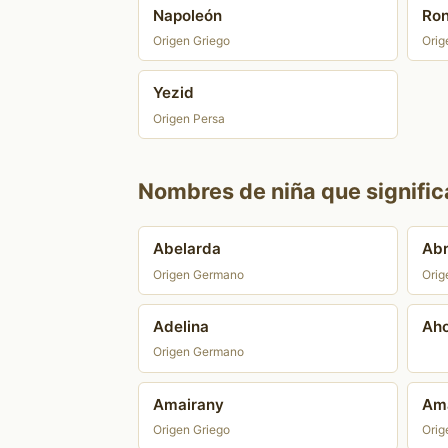
Napoleón
Ron
Origen Griego
Orig
Yezid
Origen Persa
Nombres de niña que signific
Abelarda
Abr
Origen Germano
Orig
Adelina
Aho
Origen Germano
Amairany
Ama
Origen Griego
Orig