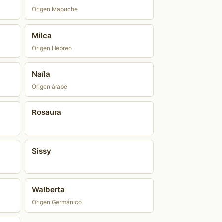
Origen Mapuche
Milca
Origen Hebreo
Naíla
Origen árabe
Rosaura
Sissy
Walberta
Origen Germánico