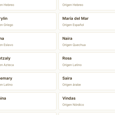
en Hebreo
Origen Hebreo
ylin
María del Mar
en Griego
Origen Español
na
Naira
en Eslavo
Origen Quechua
tzaly
Rosa
en Azteca
Origen Latino
semary
Saira
en Latino
Origen árabe
ina
Vindas
Origen Nórdico