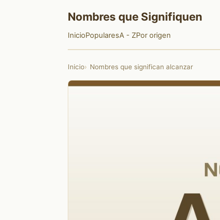
Nombres que Signifiquen
Inicio
Populares
A - Z
Por origen
Inicio
Nombres que significan alcanzar