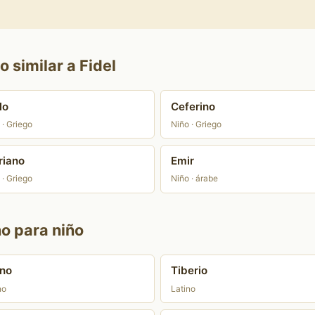
 similar a Fidel
lo
Ceferino
 · Griego
Niño · Griego
riano
Emir
 · Griego
Niño · árabe
no para niño
no
Tiberio
no
Latino