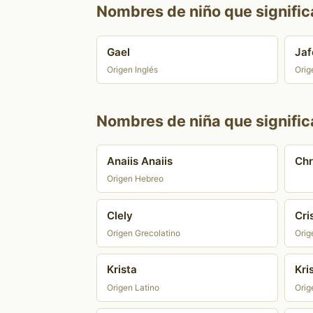
Nombres de niño que signifi
Gael
Jaf
Origen Inglés
Orig
Nombres de niña que signifi
Anaiis Anaiis
Chr
Origen Hebreo
Clely
Cri
Origen Grecolatino
Orig
Krista
Kri
Origen Latino
Orig