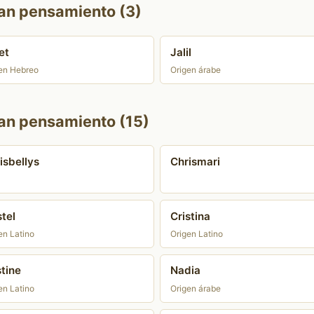
can pensamiento (3)
et
Jalil
en Hebreo
Origen árabe
can pensamiento (15)
isbellys
Chrismari
stel
Cristina
en Latino
Origen Latino
stine
Nadia
en Latino
Origen árabe