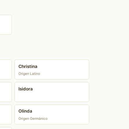
Christina
Origen Latino
Isidora
Olinda
Origen Germánico