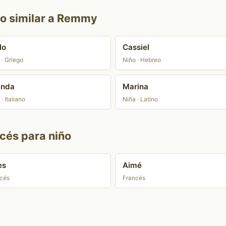
do similar a Remmy
lo
Cassiel
 · Griego
Niño · Hebreo
inda
Marina
· Italiano
Niña · Latino
cés para niño
es
Aimé
cés
Francés