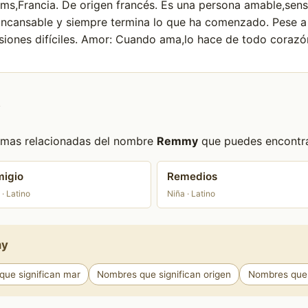
ims,Francia. De origen francés. Es una persona amable,sens
 incansable y siempre termina lo que ha comenzado. Pese a
isiones difíciles. Amor: Cuando ama,lo hace de todo corazó
y
formas relacionadas del nombre
Remmy
que puedes encontrar
igio
Remedios
 · Latino
Niña · Latino
my
ue significan mar
Nombres que significan origen
Nombres que 