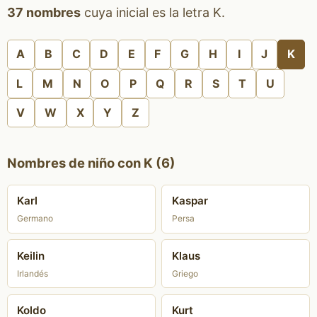
37 nombres
cuya inicial es la letra K.
A
B
C
D
E
F
G
H
I
J
K
L
M
N
O
P
Q
R
S
T
U
V
W
X
Y
Z
Nombres de niño con K (6)
Karl
Kaspar
Germano
Persa
Keilin
Klaus
Irlandés
Griego
Koldo
Kurt