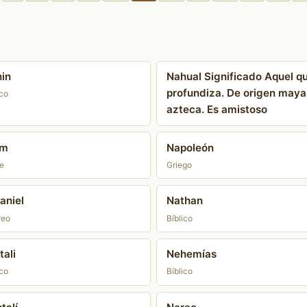
in
Nahual Significado Aquel q
profundiza. De origen maya
ico
azteca. Es amistoso
im
Napoleón
e
Griego
aniel
Nathan
reo
Bíblico
tali
Nehemías
ico
Bíblico