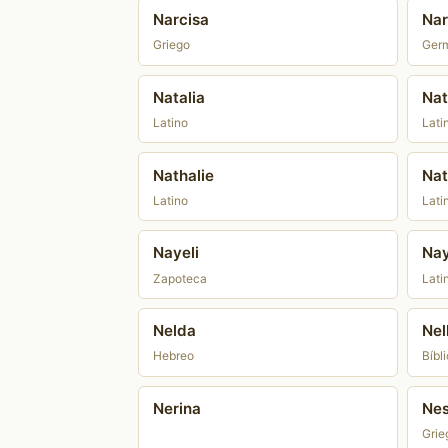
Narcisa
Na
Griego
Ger
Natalia
Nat
Latino
Lati
Nathalie
Nat
Latino
Lati
Nayeli
Na
Zapoteca
Lati
Nelda
Nel
Hebreo
Bíbl
Nerina
Ne
Grie