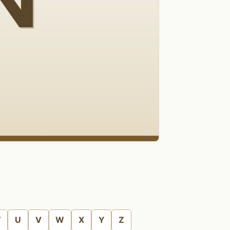
T
U
V
W
X
Y
Z