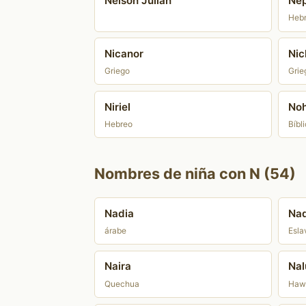
Nelson Julián
Nep
Heb
Nicanor
Nic
Griego
Grie
Niriel
No
Hebreo
Bíbl
Nombres de niña con N (54)
Nadia
Nad
árabe
Esla
Naira
Nal
Quechua
Haw