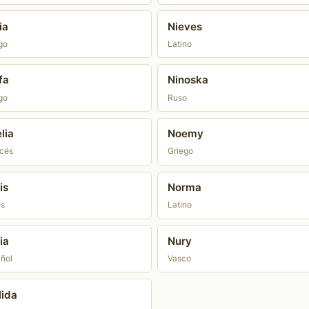
ia
Nieves
go
Latino
fa
Ninoska
go
Ruso
lia
Noemy
cés
Griego
is
Norma
és
Latino
ia
Nury
ñol
Vasco
lida