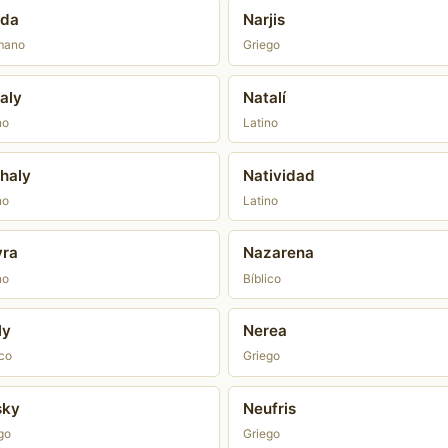
rda
Narjis
mano
Griego
aly
Natalí
no
Latino
haly
Natividad
no
Latino
yra
Nazarena
no
Bíblico
ly
Nerea
ico
Griego
sky
Neufris
go
Griego