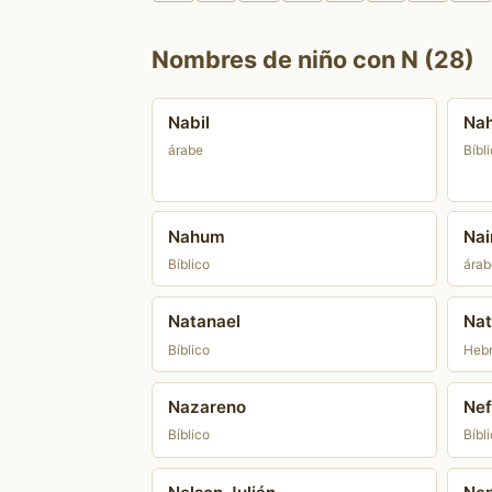
Nombres de niño con N (28)
Nabil
Nah
árabe
Bíbl
Nahum
Na
Bíblico
árab
Natanael
Nat
Bíblico
Heb
Nazareno
Nef
Bíblico
Bíbl