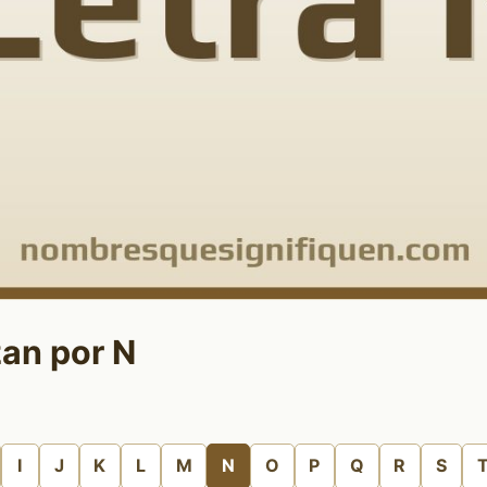
an por N
I
J
K
L
M
N
O
P
Q
R
S