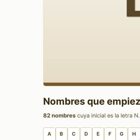
Nombres que empiez
82 nombres
cuya inicial es la letra N.
A
B
C
D
E
F
G
H