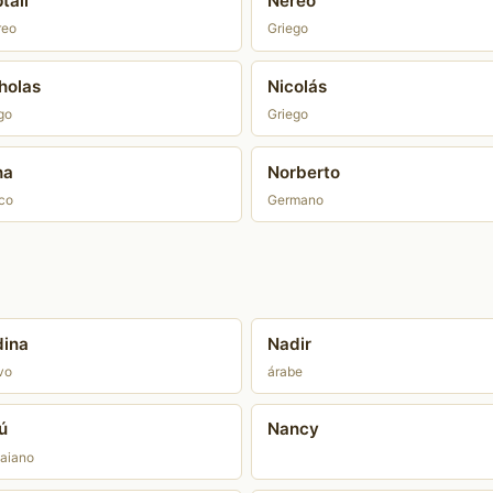
talí
Nereo
reo
Griego
holas
Nicolás
go
Griego
ha
Norberto
ico
Germano
ina
Nadir
vo
árabe
ú
Nancy
aiano