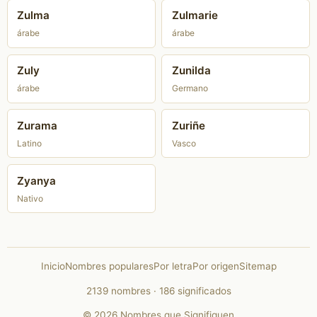
Zulma
Zulmarie
árabe
árabe
Zuly
Zunilda
árabe
Germano
Zurama
Zuriñe
Latino
Vasco
Zyanya
Nativo
Inicio
Nombres populares
Por letra
Por origen
Sitemap
2139 nombres · 186 significados
© 2026 Nombres que Signifiquen