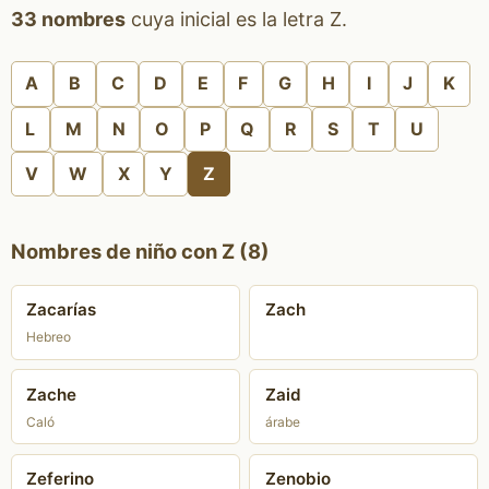
33 nombres
cuya inicial es la letra Z.
A
B
C
D
E
F
G
H
I
J
K
L
M
N
O
P
Q
R
S
T
U
V
W
X
Y
Z
Nombres de niño con Z (8)
Zacarías
Zach
Hebreo
Zache
Zaid
Caló
árabe
Zeferino
Zenobio