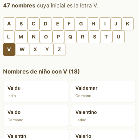
47 nombres
cuya inicial es la letra V.
A
B
C
D
E
F
G
H
I
J
K
L
M
N
O
P
Q
R
S
T
U
V
W
X
Y
Z
Nombres de niño con V (18)
Vaidu
Valdemar
Indio
Germano
Valdo
Valentino
Germano
Latino
Valentín
Valerio