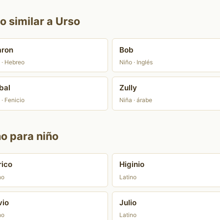
o similar a Urso
aron
Bob
 · Hebreo
Niño · Inglés
bal
Zully
 · Fenicio
Niña · árabe
no para niño
rico
Higinio
no
Latino
vio
Julio
no
Latino