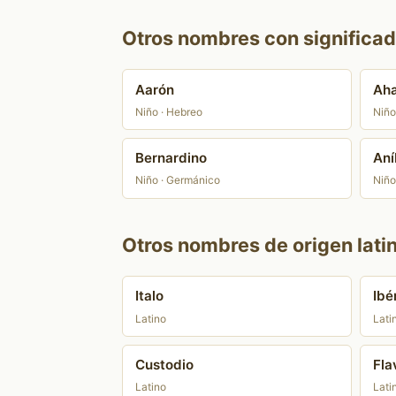
Otros nombres con significad
Aarón
Ah
Niño · Hebreo
Niño
Bernardino
Aní
Niño · Germánico
Niño
Otros nombres de origen lati
Italo
Ibé
Latino
Lati
Custodio
Fla
Latino
Lati