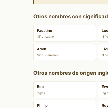
Otros nombres con significado
Faustino
Le
Niño · Latino
Niño
Adolf
Tic
Niño · Germano
Niño
Otros nombres de origen ingl
Bob
Ew
Inglés
Ingl
Phillip
Roy