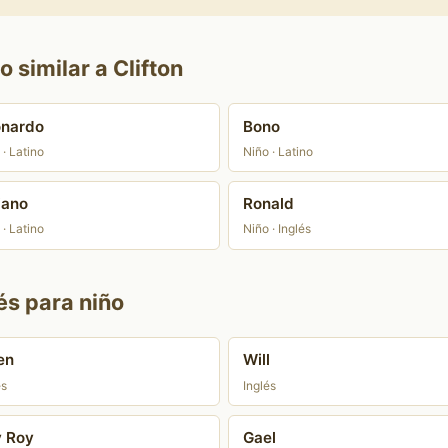
 similar a Clifton
onardo
Bono
 · Latino
Niño · Latino
iano
Ronald
 · Latino
Niño · Inglés
és para niño
en
Will
és
Inglés
 Roy
Gael