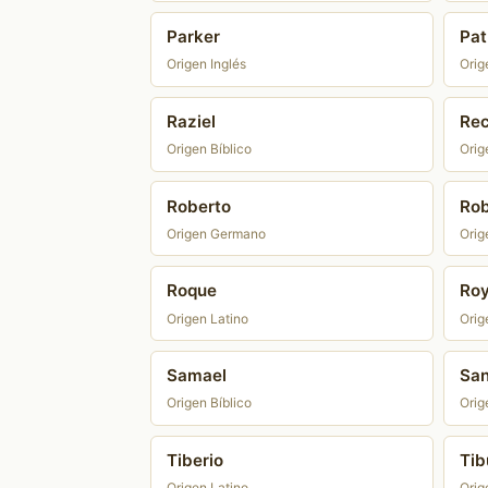
Parker
Pat
Origen Inglés
Orig
Raziel
Re
Origen Bíblico
Orig
Roberto
Rob
Origen Germano
Orig
Roque
Ro
Origen Latino
Orig
Samael
Sa
Origen Bíblico
Orig
Tiberio
Tib
Origen Latino
Orig