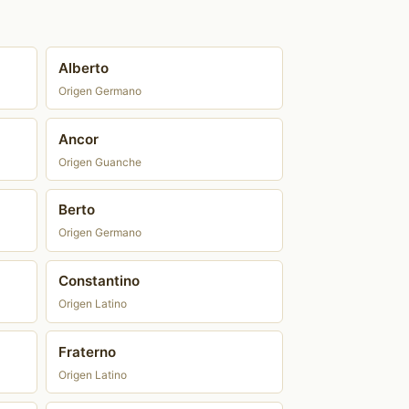
Alberto
Origen Germano
Ancor
Origen Guanche
Berto
Origen Germano
Constantino
Origen Latino
Fraterno
Origen Latino