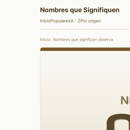
Nombres que Signifiquen
Inicio
Populares
A - Z
Por origen
Inicio
Nombres que significan observa