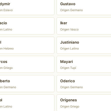
dymir
Gustavo
en Eslavo
Origen Germano
acio
Iker
en Latino
Origen Vasco
l
Justiniano
en Hebreo
Origen Latino
rcos
Mayari
en Griego
Origen Tupí
berto
Oderico
en Germano
Origen Germano
ol
Orígenes
en Latino
Origen Griego