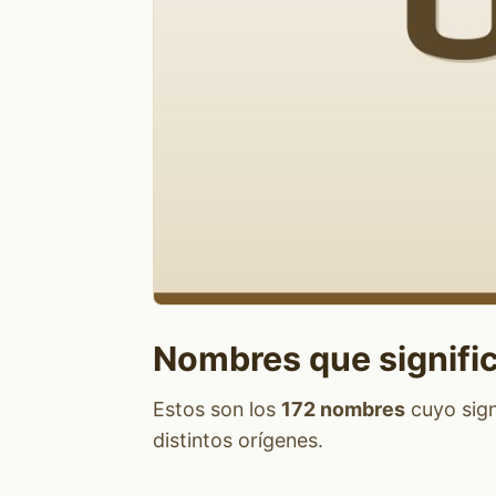
Nombres que signifi
Estos son los
172 nombres
cuyo sign
distintos orígenes.