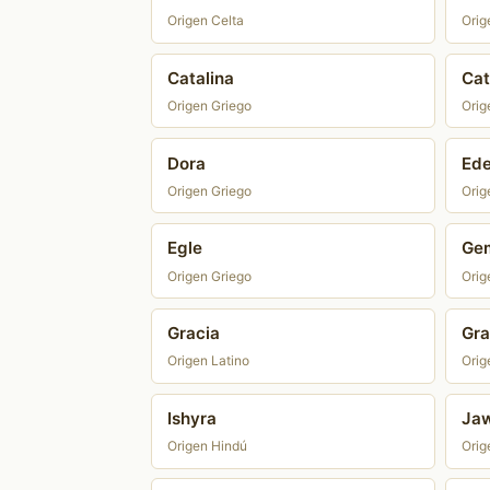
Origen Celta
Orig
Catalina
Cat
Origen Griego
Orig
Dora
Ede
Origen Griego
Orig
Egle
Ge
Origen Griego
Orig
Gracia
Gra
Origen Latino
Orig
Ishyra
Jaw
Origen Hindú
Orig